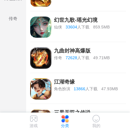
传奇
幻世九歌-瑶光幻境
仙侠
33604
人下载
859.5MB
九曲封神高爆版
传奇
72628
人下载
49.71MB
江湖奇缘
角色扮演
13866
人下载
47.93MB
三界无双之传说
传奇
38308
人下载
115.73MB
游戏
分类
我的