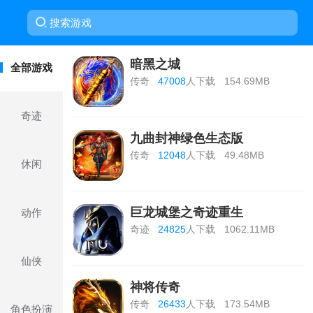
暗黑之城
全部游戏
传奇
47008
人下载
154.69MB
奇迹
九曲封神绿色生态版
传奇
12048
人下载
49.48MB
休闲
巨龙城堡之奇迹重生
动作
奇迹
24825
人下载
1062.11MB
仙侠
神将传奇
传奇
26433
人下载
173.54MB
角色扮演