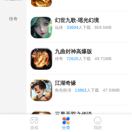
传奇
幻世九歌-瑶光幻境
仙侠
33604
人下载
859.5MB
九曲封神高爆版
传奇
72620
人下载
49.71MB
江湖奇缘
角色扮演
13862
人下载
47.93MB
三界无双之传说
传奇
38308
人下载
115.73MB
游戏
分类
我的