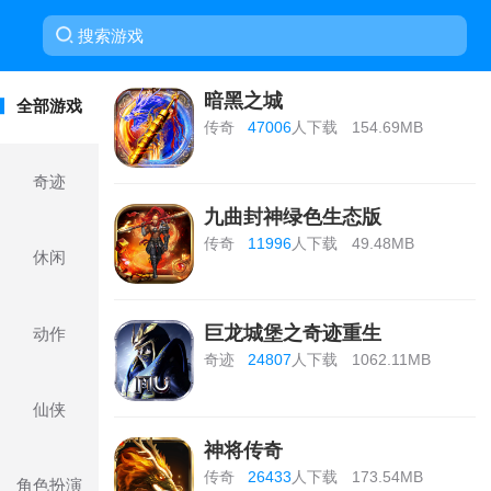
暗黑之城
全部游戏
传奇
47006
人下载
154.69MB
奇迹
九曲封神绿色生态版
传奇
11996
人下载
49.48MB
休闲
巨龙城堡之奇迹重生
动作
奇迹
24807
人下载
1062.11MB
仙侠
神将传奇
传奇
26433
人下载
173.54MB
角色扮演