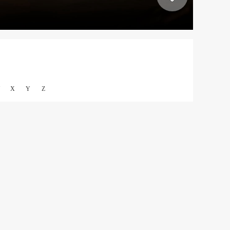
X
Y
Z