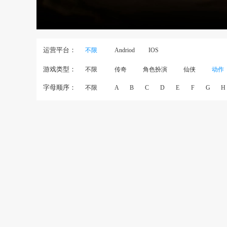
运营平台：
不限
Andriod
IOS
游戏类型：
不限
传奇
角色扮演
仙侠
动作
字母顺序：
不限
A
B
C
D
E
F
G
H