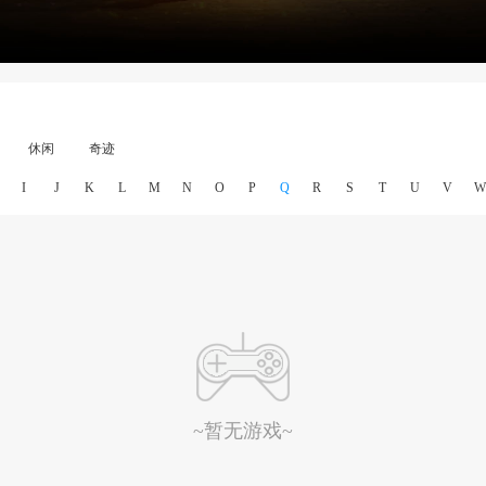
休闲
奇迹
I
J
K
L
M
N
O
P
Q
R
S
T
U
V
W
~暂无游戏~