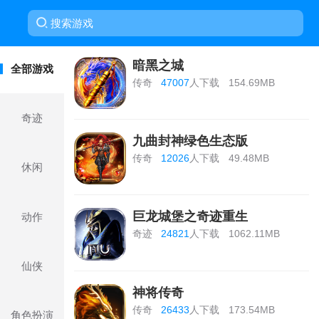
暗黑之城
全部游戏
传奇
47007
人下载
154.69MB
奇迹
九曲封神绿色生态版
传奇
12026
人下载
49.48MB
休闲
巨龙城堡之奇迹重生
动作
奇迹
24821
人下载
1062.11MB
仙侠
神将传奇
传奇
26433
人下载
173.54MB
角色扮演