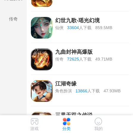
传奇
幻世九歌-瑶光幻境
仙侠
33604
人下载
859.5MB
九曲封神高爆版
传奇
72625
人下载
49.71MB
江湖奇缘
角色扮演
13866
人下载
47.93MB
三界无双之传说
传奇
38308
人下载
115.73MB
游戏
分类
我的