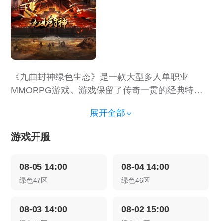
《九曲封神绿色生态》是一款大型多人单职业
MMORPG游戏。游戏保留了传奇一贯的经典特色
并融入全新的设计理念，单职业上线满攻速、
展开全部
BOSS也能爆时装、小怪也能爆终极、装备绝对保
值、带给玩家全新的超爽至尊级体验
游戏开服
08-05
14:00
08-04
14:00
绿色47区
绿色46区
08-03
14:00
08-02
15:00