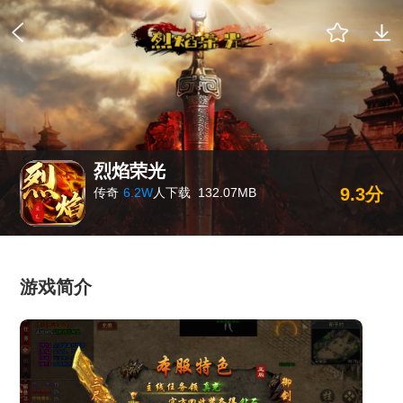
烈焰荣光
9.3分
传奇
6.2W
人下载
132.07MB
游戏简介