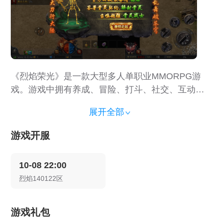
《烈焰荣光》是一款大型多人单职业MMORPG游
戏。游戏中拥有养成、冒险、打斗、社交、互动等
各种丰富多样的功能。玩家可以在游戏中沉浸式体
展开全部
验到兄弟同心，决战皇城，成就霸业的激情与热
血！
游戏开服
10-08
22:00
烈焰140122区
游戏礼包