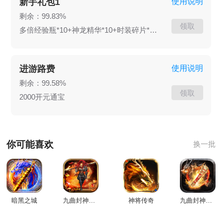
新手礼包1
使用说明
剩余：99.83%
领取
多倍经验瓶*10+神龙精华*10+时装碎片*10+元宝*10w
进游路费
使用说明
剩余：99.58%
领取
2000开元通宝
你可能喜欢
换一批
暗黑之城
九曲封神绿色生态版
神将传奇
九曲封神高爆版