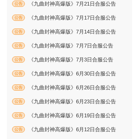
《九曲封神高爆版》7月21日合服公告
公告
06-30
14:00
06-29
14:00
《九曲封神高爆版》7月17日合服公告
公告
1114服
1113服
《九曲封神高爆版》7月14日合服公告
公告
06-28
14:00
06-25
14:00
《九曲封神高爆版》7月7日合服公告
公告
1110服
西游1105区
《九曲封神高爆版》7月3日合服公告
公告
06-24
14:00
06-23
14:00
《九曲封神高爆版》6月30日合服公告
公告
西游1103区
西游1101区
《九曲封神高爆版》6月26日合服公告
公告
06-22
14:00
06-21
14:00
《九曲封神高爆版》6月23日合服公告
公告
西游1100区
西游1099区
《九曲封神高爆版》6月19日合服公告
公告
06-19
14:00
06-18
14:00
《九曲封神高爆版》6月12日合服公告
公告
西游1094区
西游1092区