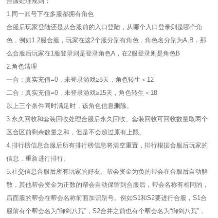
合服处理规则：
1.同一账号下在多服都拥有角色
合服后玩家登陆还是从合服前的入口登陆，从哪个入口登录则是哪个角
色，例如1.2服合服，玩家在这2个服分别有角色，角色名分别为A,B，那
么合服后玩家在1服登录则是登录角色A，在2服登录则是角色B
2.角色清理
一合：真实充值=0，未登录游戏≥8天，角色转生＜12
二合：真实充值=0，未登录游戏≥15天，角色转生＜18
以上三个条件同时满足时，该角色信息删除。
3.永久回收和套装回收处理合服后永久回收、套装回收可回收数量取两个
区合区前剩余数量之和，但是不会超过原有上限。
4.排行榜信息合服后所有排行榜信息将清空重置，排行根据合服后玩家的
信息，重新进行排行。
5.社交信息合服后所有玩家的好友、帮会资金为负的帮会在合服后自动解
散，其他帮会资金为正数的帮会自动保留到合服后，帮会名称有相同的，
后面服的帮会在帮会名称前面加识别号。例如S1和S2要进行合服，S1合
服前有个帮会名为“御剑八荒”，S2合并之前也有个帮会名为“御剑八荒”，