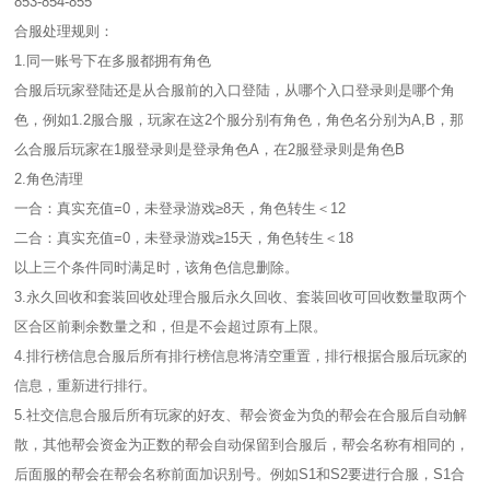
853-854-855
合服处理规则：
1.同一账号下在多服都拥有角色
合服后玩家登陆还是从合服前的入口登陆，从哪个入口登录则是哪个角
色，例如1.2服合服，玩家在这2个服分别有角色，角色名分别为A,B，那
么合服后玩家在1服登录则是登录角色A，在2服登录则是角色B
2.角色清理
一合：真实充值=0，未登录游戏≥8天，角色转生＜12
二合：真实充值=0，未登录游戏≥15天，角色转生＜18
以上三个条件同时满足时，该角色信息删除。
3.永久回收和套装回收处理合服后永久回收、套装回收可回收数量取两个
区合区前剩余数量之和，但是不会超过原有上限。
4.排行榜信息合服后所有排行榜信息将清空重置，排行根据合服后玩家的
信息，重新进行排行。
5.社交信息合服后所有玩家的好友、帮会资金为负的帮会在合服后自动解
散，其他帮会资金为正数的帮会自动保留到合服后，帮会名称有相同的，
后面服的帮会在帮会名称前面加识别号。例如S1和S2要进行合服，S1合