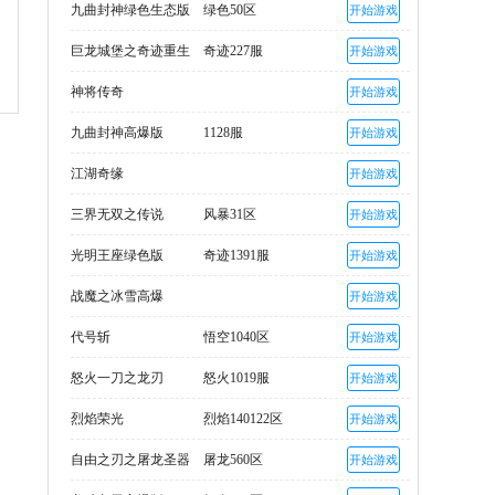
九曲封神绿色生态版
绿色50区
开始游戏
巨龙城堡之奇迹重生
奇迹227服
开始游戏
神将传奇
开始游戏
九曲封神高爆版
1128服
开始游戏
江湖奇缘
开始游戏
三界无双之传说
风暴31区
开始游戏
光明王座绿色版
奇迹1391服
开始游戏
战魔之冰雪高爆
开始游戏
代号斩
悟空1040区
开始游戏
怒火一刀之龙刃
怒火1019服
开始游戏
烈焰荣光
烈焰140122区
开始游戏
自由之刃之屠龙圣器
屠龙560区
开始游戏