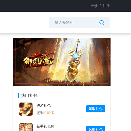
登录
/
注册
热门礼包
进游礼包
领取礼包
还剩
0.00
%
新手礼包10
领取礼包