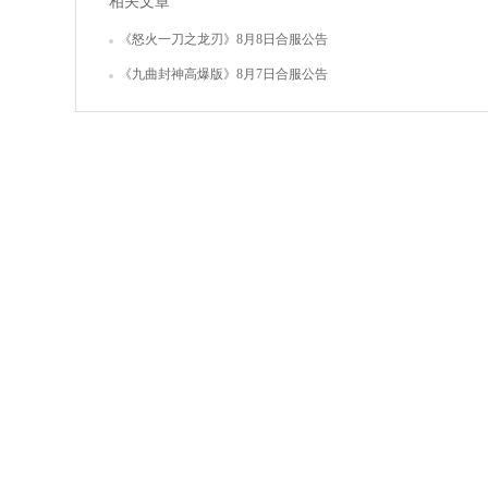
相关文章
《怒火一刀之龙刃》8月8日合服公告
《九曲封神高爆版》8月7日合服公告