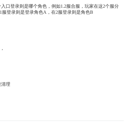
入口登录则是哪个角色，例如1.2服合服，玩家在这2个服分
1服登录则是登录角色A，在2服登录则是角色B
天，
被清理